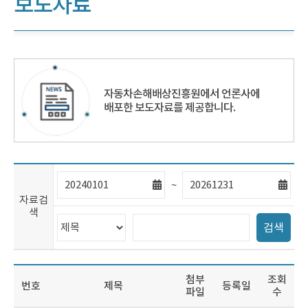
보도자료
자동차손해배상진흥원에서 언론사에
배포한 보도자료를 제공합니다.
자
자
~
료
료
자료검
검
검
색
색
색
검
검
시
마
검색
색
색
작
지
범
어
일
막
위
입
일
선
력
첨부
조회
택
번
호
제
목
등록일
파일
수