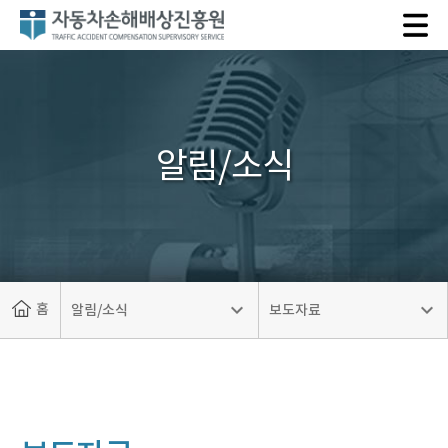
자
동
차
손
해
배
알림/소식
상
진
흥
원
홈
알림/소식
보도자료