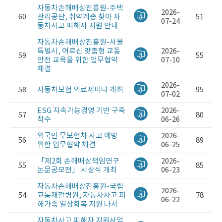
자동차손해배상진흥원-주택
2026-
60
관리공단, 취약계층 찾아 자
51
07-24
동차사고 피해자 지원 안내
자동차손해배상진흥원-서울
특별시, 어르신 맞춤형 교통
2026-
59
55
안전 교육을 위한 업무협약
07-10
체결
2026-
58
자동차보험 의료세미나 개최
95
07-02
ESG 지속가능경영 기반 구축
2026-
57
80
착수
06-26
외국인 무보험차 사고 예방
2026-
56
89
위한 업무협약 체결
06-25
「제2회 손해배상책임연구
2026-
55
85
논문공모전」 시상식 개최
06-23
자동차손해배상진흥원-국립
2026-
54
교통재활병원, 자동차사고 피
78
06-22
해가족 일상회복 지원 나서
자동차사고 피해자 지원사업,