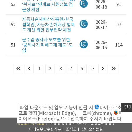
2026-
53
‘복지로’ 연계로 지원정보 접
91
06-18
근성 개선
자동차손해배상진흥원-한국
2026-
52
법학원, 자동차손해배상 법제
97
06-17
도 개선 위한 업무협약 체결
운수업 종사자 보호를 위한
2026-
51
‘공제사기 피해구제 제도’ 도
114
06-15
입
보
도
자
1
2
3
4
5
>
료
게
시
판
닫
파일 다운로드 및 일부 기능이 안될 시
마이크로소
프트 엣지(Microsoft Edge),
크롬(chrome),
파
이어폭스(Firefox) 등으로 접속하여 주시기 바랍니다.
개인정보처리방침
고정형 영상정보처리기기 운영관리방침
이메일무단수집거부
조직도
찾아오시는길