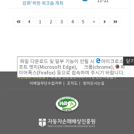
11-21
강화’위한 워크숍 개최
보
도
자
1
2
3
4
5
>
료
게
시
판
닫
파일 다운로드 및 일부 기능이 안될 시
마이크로소
프트 엣지(Microsoft Edge),
크롬(chrome),
파
이어폭스(Firefox) 등으로 접속하여 주시기 바랍니다.
개인정보처리방침
고정형 영상정보처리기기 운영관리방침
이메일무단수집거부
조직도
찾아오시는길