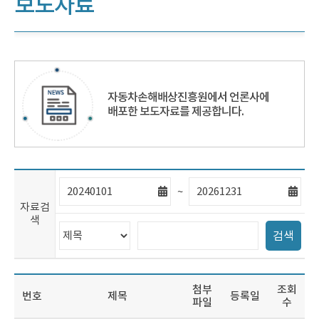
보도자료
자동차손해배상진흥원에서 언론사에
배포한 보도자료를 제공합니다.
자
자
~
료
료
자료검
검
검
색
색
색
검
검
시
마
검색
색
색
작
지
범
어
일
막
위
입
일
선
력
첨부
조회
택
번
호
제
목
등록일
파일
수