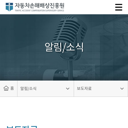
자
동
차
손
해
배
알림/소식
상
진
흥
원
홈
알림/소식
보도자료