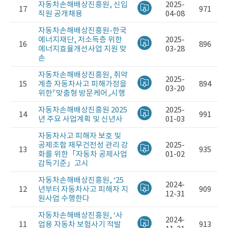
자동차손해배상진흥원, 신입
2025-
17
971
직원 공개채용
04-08
자동차손해배상진흥원-한국
에너지재단, 저소득층 위한
2025-
16
896
에너지효율개선사업 지원 맞
03-28
손
자동차손해배상진흥원, 취약
2025-
15
계층 자동차사고 피해가정을
894
03-20
위한⌜맞춤형 방문케어⌟시행
자동차손해배상진흥원 2025
2025-
14
991
년 주요 사업계획 및 신년사
01-03
자동차사고 피해자 보호 및
공제조합 재무건전성 관리 강
2025-
13
935
화를 위한「자동차 공제사업
01-02
감독기준」고시
자동차손해배상진흥원, ‘25
2024-
12
년부터 자동차사고 피해자 지
909
12-31
원사업 수행한다
자동차손해배상진흥원, ‘사
2024-
11
업용 자동차 보험사기 적발
913