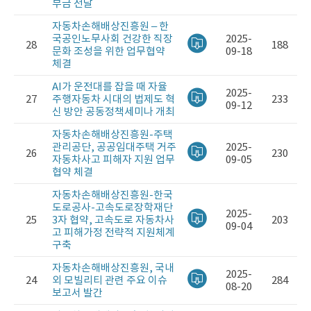
부금 전달
자동차손해배상진흥원 – 한
국공인노무사회 건강한 직장
2025-
28
188
문화 조성을 위한 업무협약
09-18
체결
AI가 운전대를 잡을 때 자율
2025-
27
주행자동차 시대의 법제도 혁
233
09-12
신 방안 공동정책세미나 개최
자동차손해배상진흥원-주택
관리공단, 공공임대주택 거주
2025-
26
230
자동차사고 피해자 지원 업무
09-05
협약 체결
자동차손해배상진흥원-한국
도로공사-고속도로장학재단
2025-
25
3자 협약, 고속도로 자동차사
203
09-04
고 피해가정 전략적 지원체계
구축
자동차손해배상진흥원, 국내
2025-
24
외 모빌리티 관련 주요 이슈
284
08-20
보고서 발간