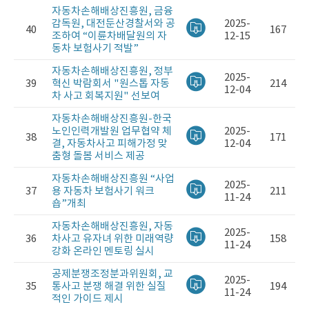
자동차손해배상진흥원, 금융
감독원, 대전둔산경찰서와 공
2025-
40
167
조하여 “이륜차배달원의 자
12-15
동차 보험사기 적발”
자동차손해배상진흥원, 정부
2025-
39
혁신 박람회서 "원스톱 자동
214
12-04
차 사고 회복지원" 선보여
자동차손해배상진흥원-한국
노인인력개발원 업무협약 체
2025-
38
171
결, 자동차사고 피해가정 맞
12-04
춤형 돌봄 서비스 제공
자동차손해배상진흥원 “사업
2025-
37
용 자동차 보험사기 워크
211
11-24
숍”개최
자동차손해배상진흥원, 자동
2025-
36
차사고 유자녀 위한 미래역량
158
11-24
강화 온라인 멘토링 실시
공제분쟁조정분과위원회, 교
2025-
35
통사고 분쟁 해결 위한 실질
194
11-24
적인 가이드 제시