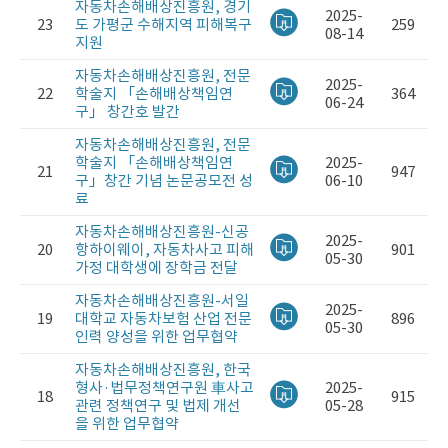
자동차손해배상진흥원, 경기
2025-
23
도 가평군 수해지역 피해복구
259
08-14
지원
자동차손해배상진흥원, 전문
2025-
22
학술지 「손해배상책임연
364
06-24
구」 창간호 발간
자동차손해배상진흥원, 전문
학술지 「손해배상책임연
2025-
21
947
구」창간 기념 논문공모전 성
06-10
료
자동차손해배상진흥원-신공
2025-
20
항하이웨이, 자동차사고 피해
901
05-30
가정 대학생에 장학금 전달
자동차손해배상진흥원-서일
2025-
19
대학교 자동차보험 산업 전문
896
05-30
인력 양성을 위한 업무협약
자동차손해배상진흥원, 한국
형사·법무정책연구원 車사고
2025-
18
915
관련 정책연구 및 법제 개선
05-28
을 위한 업무협약