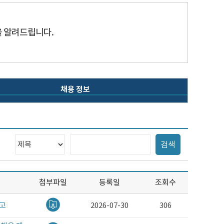
 알려드립니다.
채용 정보
검
검
검색
색
색
범
어
위
입
선
력
첨부파일
등록일
조회수
택
공고
2026-07-30
306