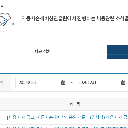
자동차손해배상진흥원에서 진행하는 채용관련 소식을
채용 절차
자
자
색
~
료
료
검
검
색
색
시
마
제
목
작
지
일
막
일
[채용 재개 공고] 자동차손해배상진흥원 전문직(경력직) 채용 재개 