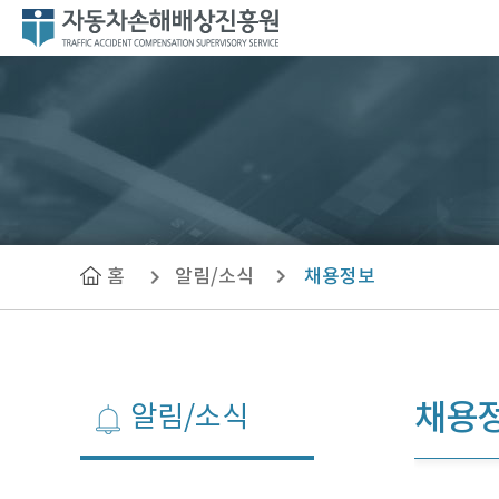
자
동
차
손
해
배
상
진
흥
원
홈
알림/소식
채용정보
채용
알림/소식