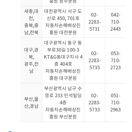
흥원 원주분원
세종,대
대전광역시 서구 도
02-
042-
전,
산로 450, 701호
2283-
710-
충북,충
자동차손해배상진
5731
2443
남,전북
흥원 대전분원
대구광역시 동구 동
대구,경
부로30길 100-3
02-
053-
북,
KT&G동대구지사 4
2283-
710-
광주,전
층 404호
5735
2723
남
자동차손해배상진
흥원 대구분원
부산광역시 남구 수
영로 233 민석빌딩
02-
051-
부산,울
4층
2283-
710-
산,경남
자동차손해배상진
5733
2963
흥원 부산분원