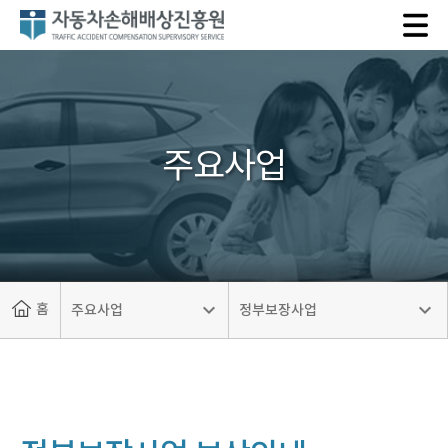
자
동
차
손
해
배
주요사업
상
진
흥
원
홈
주요사업
정부보장사업