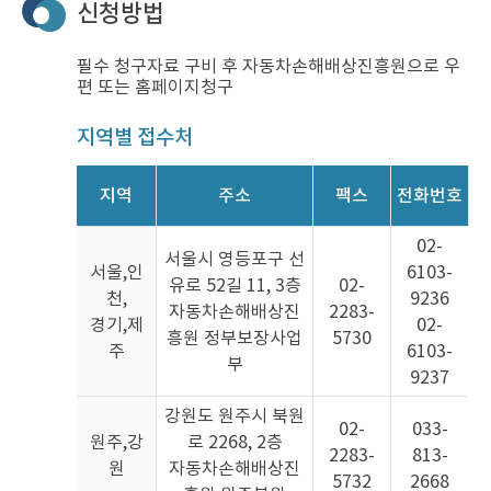
신청방법
필수 청구자료 구비 후 자동차손해배상진흥원으로 우
편 또는 홈페이지청구
지역별 접수처
지역
주소
팩스
전화번호
지
02-
역
서울시 영등포구 선
서울,인
6103-
별
유로 52길 11, 3층
02-
접
천,
9236
자동차손해배상진
2283-
수
경기,제
02-
흥원 정부보장사업
5730
처
주
6103-
를
부
9237
나
타
강원도 원주시 북원
내
02-
033-
원주,강
로 2268, 2층
는
2283-
813-
표
원
자동차손해배상진
5732
2668