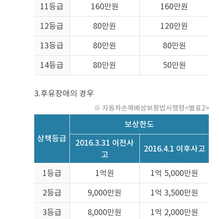
나
11등급
160만원
160만원
타
내
12등급
80만원
120만원
는
표
13등급
80만원
80만원
1
14등급
80만원
50만원
3.
후유장애의 경우
※ 자동차손해배상보장법시행령<별표2>
보상한도
상책등급
2016.3.31 이전사
2016.4.1 이후사고
고
후
1등급
1억원
1억 5,000만원
유
장
2등급
9,000만원
1억 3,500만원
애
의
3등급
8,000만원
1억 2,000만원
경