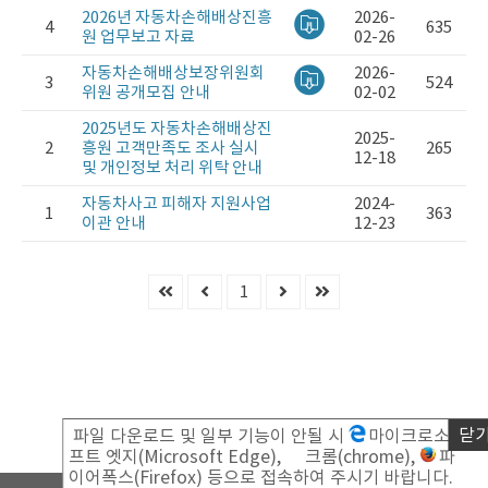
공
2026년 자동차손해배상진흥
2026-
4
635
지
원 업무보고 자료
02-26
사
항
자동차손해배상보장위원회
2026-
3
524
게
위원 공개모집 안내
02-02
시
판
2025년도 자동차손해배상진
2025-
2
흥원 고객만족도 조사 실시
265
12-18
및 개인정보 처리 위탁 안내
자동차사고 피해자 지원사업
2024-
1
363
이관 안내
12-23
1
닫
파일 다운로드 및 일부 기능이 안될 시
마이크로소
프트 엣지(Microsoft Edge),
크롬(chrome),
파
이어폭스(Firefox) 등으로 접속하여 주시기 바랍니다.