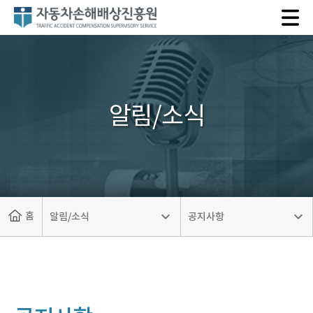
자
동
차
손
해
배
알림/소식
상
진
흥
원
홈
알림/소식
공지사항