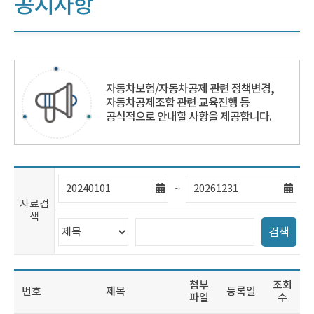
공지사항
자동차보험/자동차공제 관련 정책변경,
자동차공제조합 관련 교육진행 등
공식적으로 안내할 사항을 제공합니다.
자
자
~
료
료
자료검
검
검
색
색
색
검
검
시
마
검색
색
색
작
지
범
어
일
막
위
입
일
선
력
첨부
조회
택
번
호
제
목
등록일
파일
수