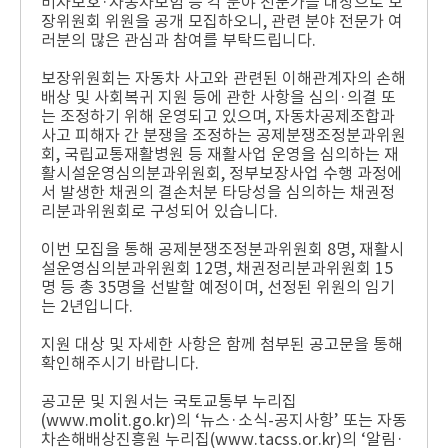
비자보호·자동차보험 등 각 분야 전문가를 대상으로 보
장위원회 위원을 공개 모집하오니, 관련 분야 전문가 여
러분의 많은 관심과 참여를 부탁드립니다.
보장위원회는 자동차 사고와 관련된 이해관계자의 손해
배상 및 사회복귀 지원 등에 관한 사항을 심의·의결 또
는 조정하기 위해 운영되고 있으며, 자동차공제조합과
사고 피해자 간 분쟁을 조정하는 공제분쟁조정분과위원
회, 국립교통재활병원 등 재활사업 운영을 심의하는 재
활시설운영심의분과위원회, 정부보장사업 수행 과정에
서 발생한 채권의 결손처분 타당성을 심의하는 채권정
리분과위원회로 구성되어 있습니다.
이번 모집을 통해 공제분쟁조정분과위원회 8명, 재활시
설운영심의분과위원회 12명, 채권정리분과위원회 15
명 등 총 35명을 선발할 예정이며, 선정된 위원의 임기
는 2년입니다.
지원 대상 및 자세한 사항은 함께 첨부된 공고문을 통해
확인해주시기 바랍니다.
공고문 및 지원서는 국토교통부 누리집
(www.molit.go.kr)의 ‘뉴스·소식-공지사항’ 또는 자동
차손해배상진흥원 누리집(www.tacss.or.kr)의 ‘알림·