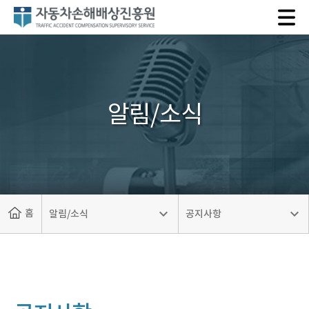
자
동
차
손
해
배
알림/소식
상
진
흥
원
홈
알림/소식
공지사항