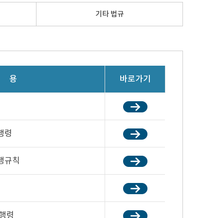
기타 법규
용
바로가기
행령
행규칙
시행령