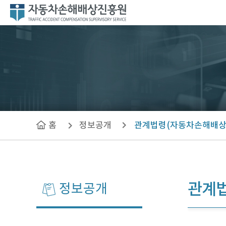
자
동
차
손
해
배
상
진
흥
원
홈
정보공개
관계법령(자동차손해배상
관계
정보공개