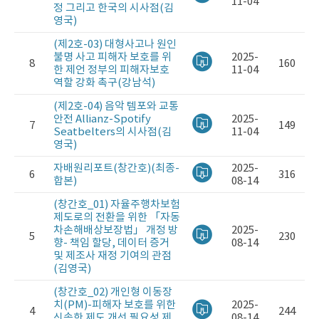
11-04
정 그리고 한국의 시사점(김
영국)
(제2호-03) 대형사고나 원인
불명 사고 피해자 보호를 위
2025-
8
160
한 제언 정부의 피해자보호
11-04
역할 강화 촉구(강남석)
(제2호-04) 음악 템포와 교통
안전 Allianz-Spotify
2025-
7
149
Seatbelters의 시사점(김
11-04
영국)
자배원리포트(창간호)(최종-
2025-
6
316
합본)
08-14
(창간호_01) 자율주행차보험
제도로의 전환을 위한 「자동
차손해배상보장법」 개정 방
2025-
5
230
향- 책임 할당, 데이터 증거
08-14
및 제조사 재정 기여의 관점
(김영국)
(창간호_02) 개인형 이동장
치(PM)-피해자 보호를 위한
2025-
4
244
신속한 제도 개선 필요성 제
08-14