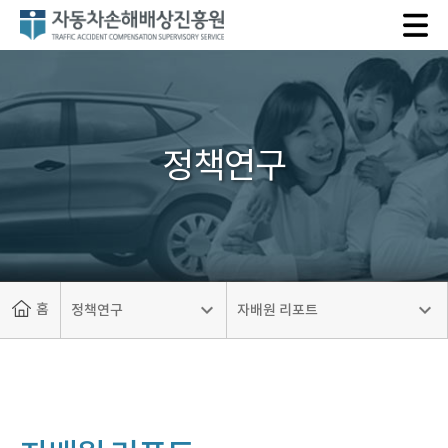
자
동
차
손
해
배
정책연구
상
진
흥
원
홈
정책연구
자배원 리포트