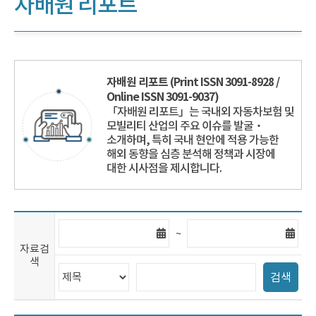
자배원 리포트
자배원 리포트 (Print ISSN 3091-8928 /
Online ISSN 3091-9037)
「자배원 리포트」는 국내외 자동차보험 및
모빌리티 산업의 주요 이슈를 발굴‧
소개하며, 특히 국내 현안에 적용 가능한
해외 동향을 심층 분석해 정책과 시장에
대한 시사점을 제시합니다.
자
자
~
료
료
자료검
검
검
색
색
색
검
검
시
마
검색
색
색
작
지
범
어
일
막
위
입
일