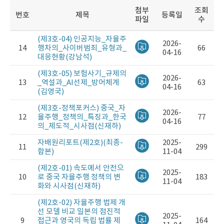
선
력
첨부
조회
택
번
호
제
목
등록일
파일
수
자
(제3호-04) 인공지능_자율주
2026-
배
14
행차의_사이버범죄_유형과_
66
04-16
원
대응현황(강남석)
리
포
(제3호-05) 보험사기_규제의
2026-
트
13
_역설과_AI선제_방어체계
63
04-16
게
(김영국)
시
판
(제3호-정책포커스) 중국_자
2026-
12
율주행_정책의_특징과_한국
77
04-16
의_제도적_시사점(신재하)
자배원리포트(제2호)(최종-
2025-
11
299
합본)
11-04
(제2호-01) 속도에서 안전으
2025-
10
로 중국 자율주행 정책의 변
183
11-04
화와 시사점(신재하)
(제2호-02) 자율주행 법제 개
선 모델 비교 일본의 점진적
2025-
9
접근과 영국의 독립 법률 제
164