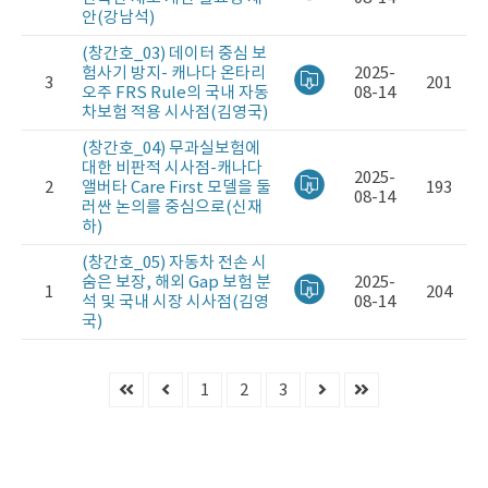
안(강남석)
(창간호_03) 데이터 중심 보
험사기 방지- 캐나다 온타리
2025-
3
201
오주 FRS Rule의 국내 자동
08-14
차보험 적용 시사점(김영국)
(창간호_04) 무과실보험에
대한 비판적 시사점-캐나다
2025-
2
앨버타 Care First 모델을 둘
193
08-14
러싼 논의를 중심으로(신재
하)
(창간호_05) 자동차 전손 시
숨은 보장, 해외 Gap 보험 분
2025-
1
204
석 및 국내 시장 시사점(김영
08-14
국)
1
2
3