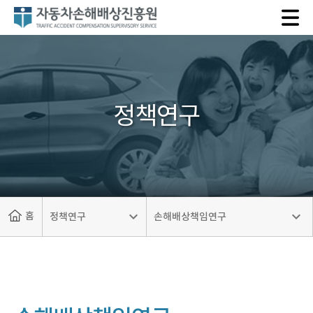
자
동
차
손
해
배
정책연구
상
진
흥
원
홈
정책연구
손해배상책임연구