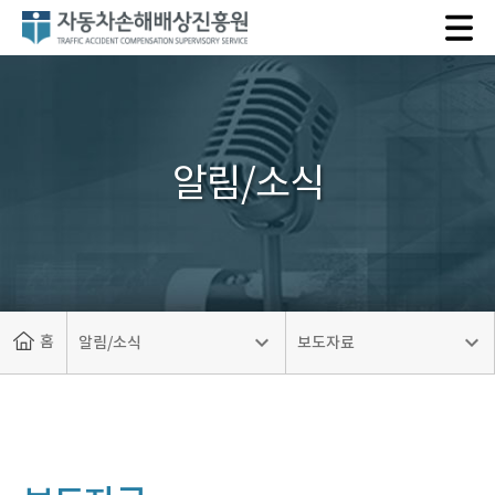
자
동
차
손
해
배
알림/소식
상
진
흥
원
홈
알림/소식
보도자료