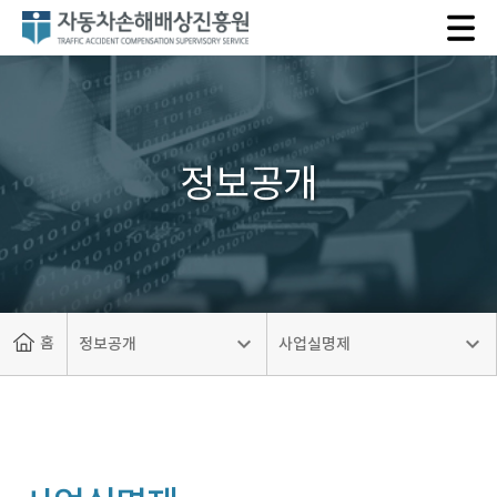
자
동
차
손
해
배
정보공개
상
진
흥
원
홈
정보공개
사업실명제